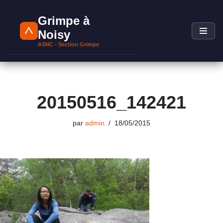
Grimpe à
Aller
Noisy
au
ASNC - Section Grimpe
contenu
20150516_142421
par
admin
18/05/2015