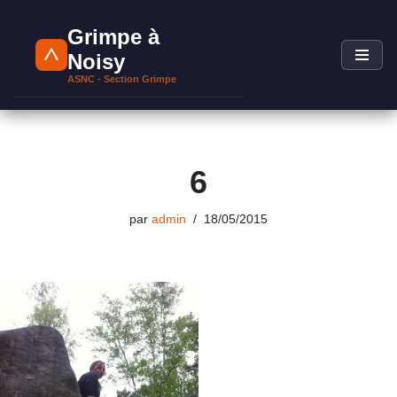
Grimpe à
Aller
Noisy
au
ASNC - Section Grimpe
contenu
6
par
admin
18/05/2015