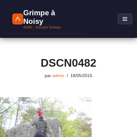
Grimpe à
Aller
Noisy
au
ASNC - Section Grimpe
contenu
DSCN0482
par
admin
18/05/2015