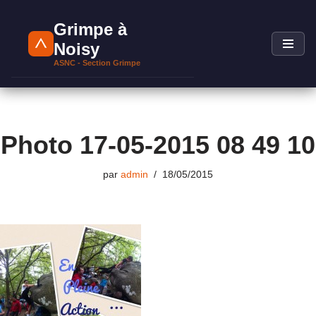
Grimpe à
Aller
Noisy
au
ASNC - Section Grimpe
contenu
Photo 17-05-2015 08 49 10
par
admin
18/05/2015