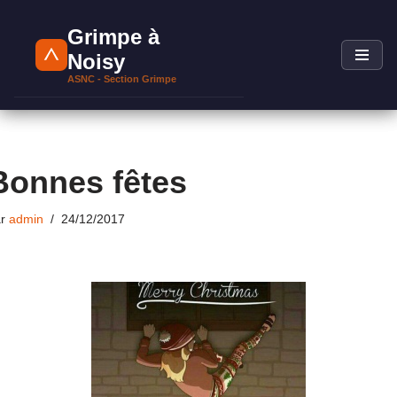
Grimpe à
Aller
Noisy
au
ASNC - Section Grimpe
contenu
Bonnes fêtes
ar
admin
24/12/2017