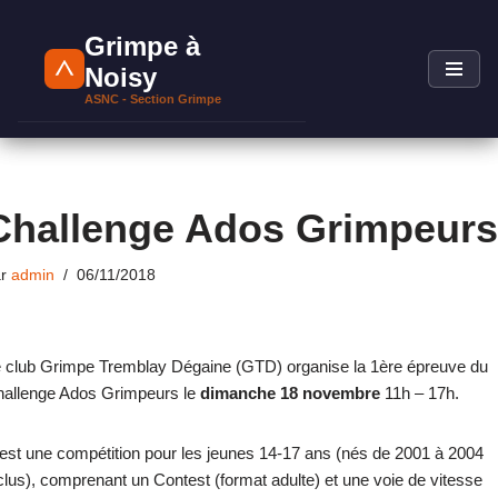
Grimpe à
Aller
Noisy
au
ASNC - Section Grimpe
contenu
Challenge Ados Grimpeurs
ar
admin
06/11/2018
 club Grimpe Tremblay Dégaine (GTD) organise la 1ère épreuve du
allenge Ados Grimpeurs le
dimanche 18 novembre
11h – 17h.
est une compétition pour les jeunes 14-17 ans (nés de 2001 à 2004
clus), comprenant un Contest (format adulte) et une voie de vitesse