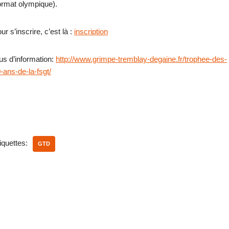
ormat olympique).
ur s’inscrire, c’est là :
inscription
us d’information:
http://www.grimpe-tremblay-degaine.fr/trophee-des-
-ans-de-la-fsgt/
iquettes:
GTD