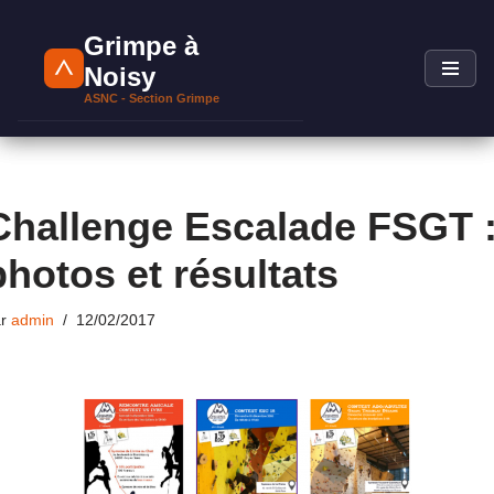
Grimpe à
Aller
Noisy
au
ASNC - Section Grimpe
contenu
Challenge Escalade FSGT 
photos et résultats
ar
admin
12/02/2017