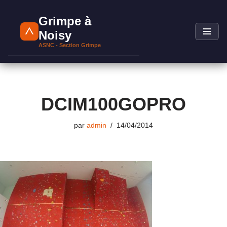
Grimpe à
Aller
Noisy
au
ASNC - Section Grimpe
contenu
DCIM100GOPRO
par
admin
14/04/2014