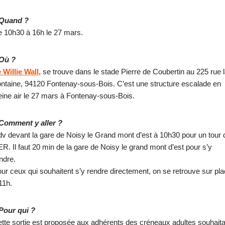
Quand ?
 10h30 à 16h le 27 mars.
 Où ?
 Willie Wall
, se trouve dans le stade Pierre de Coubertin au 225 rue 
ntaine, 94120 Fontenay-sous-Bois. C’est une structure escalade en
eine air le 27 mars à Fontenay-sous-Bois.
Comment y aller ?
v devant la gare de Noisy le Grand mont d’est à 10h30 pour un tour 
R. Il faut 20 min de la gare de Noisy le grand mont d’est pour s’y
ndre.
ur ceux qui souhaitent s’y rendre directement, on se retrouve sur pl
11h.
Pour qui ?
tte sortie est proposée aux adhérents des créneaux adultes souhaita