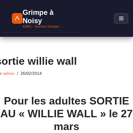
Grimpe à
Aller
Noisy
au
ASNC - Section Grimpe
contenu
sortie willie wall
ar
admin
26/02/2014
Pour les adultes SORTIE
AU « WILLIE WALL » le 27
mars