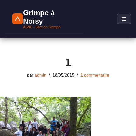
Grimpe à
Aller
Noisy
au
ASNC - Section Grimpe
contenu
1
par
admin
18/05/2015
1 commentaire